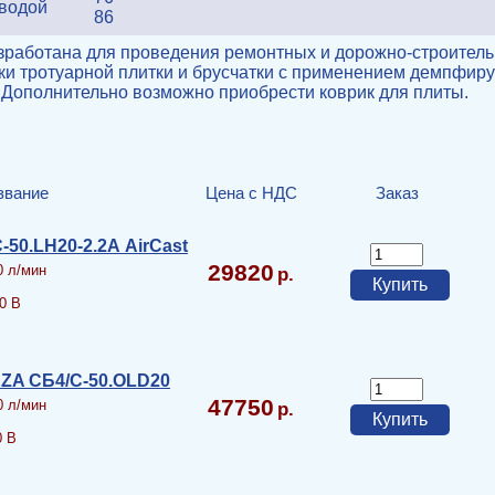
 водой
86
зработана для проведения ремонтных и дорожно-строительн
ки тротуарной плитки и брусчатки с применением демпфиру
 Дополнительно возможно приобрести коврик для плиты.
звание
Цена с НДС
Заказ
50.LH20-2.2А AirCast
29820
0 л/мин
0 В
ZA СБ4/С-50.OLD20
47750
0 л/мин
0 В