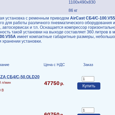
1100х490х830
86 кг
ая установка с ременным приводом
AirCast CБ4/C-100.V5
ого для работы различного пневматического оборудования 
е, автосервисах и т.п. Оснащается компрессор горизонтал
ность такой установки на выходе составляет 360 литров в
00.V55А
имеет компактные габаритные размеры, небольшой 
и хранении установки.
вание
Цена с НДС
Заказ
ZA СБ4/С-50.OLD20
47750
0 л/мин
0 В
60750