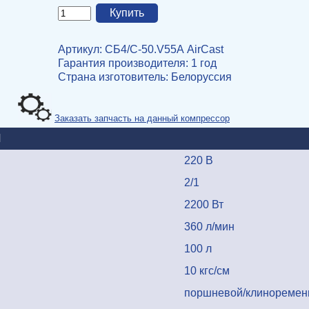
Артикул: СБ4/С-50.V55А AirCast
Гарантия производителя: 1 год
Страна изготовитель
: Белоруссия
Заказать запчасть на данный компрессор
И
220 В
2/1
2200 Вт
360 л/мин
100 л
10 кгс/см
поршневой/клиноремен