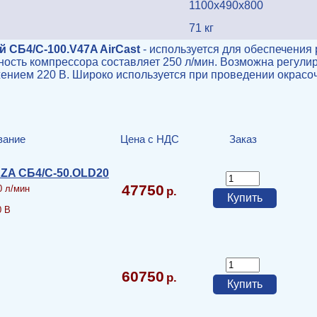
1100x490x800
71 кг
 CБ4/C-100.V47A AirCast
- используется для обеспечения
ость компрессора составляет 250 л/мин. Возможна регули
ением 220 В. Широко используется при проведении окрасочн
вание
Цена с НДС
Заказ
ZA СБ4/С-50.OLD20
47750
0 л/мин
0 В
60750