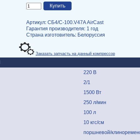
Артикул: СБ4/С-100.V47A AirCast
Гарантия производителя: 1 год
Страна изготовитель
: Белоруссия
явится
Заказать запчасть на данный компрессор
И
220 В
2/1
1500 Вт
250 л/мин
100 л
10 кгс/см
поршневой/клиноремен