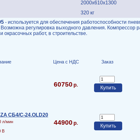
2000x610x1300
320 кг
95
- используется для обеспечения работоспособности пне
. Возможна регулировка выходного давления. Компрессор р
 окрасочных работ, в строительстве.
вание
Цена с НДС
Заказ
60750
ZA СБ4/С-24.OLD20
44900
0 л/мин
0 В