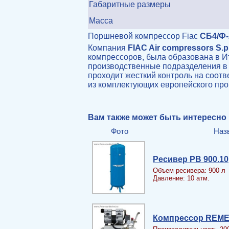
Габаритные размеры
Масса
Поршневой компрессор Fiac
СБ4/Ф-
Компания
FIAC Air compressors S.p
компрессоров, была образована в Ит
производственные подразделения в 
проходит жесткий контроль на соот
из комплектующих европейского про
Вам также может быть интересно
Фото
Наз
Ресивер PB 900.10
Объем ресивера: 900 л
Давление: 10 атм.
Компрессор REME