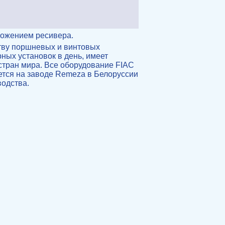
ожением ресиверa.
тву поршневых и винтовых
ных установок в день, имеет
стран мира. Все оборудование FIAC
ется на заводе Remeza в Белоруссии
водства.