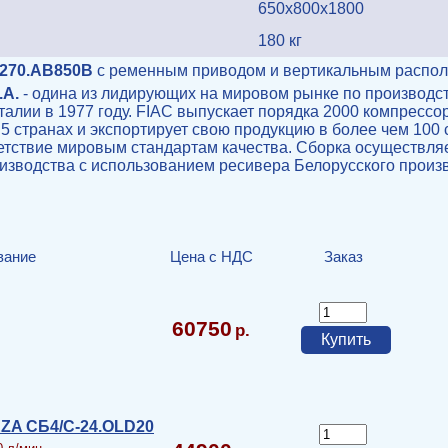
650х800х1800
180 кг
270.АВ850В
с ременным приводом и вертикальным распол
.A.
- одина из лидирующих на мировом рынке по производс
алии в 1977 году. FIAC выпускает порядка 2000 компрессор
5 странах и экспортирует свою продукцию в более чем 100 
ветствие мировым стандартам качества. Сборка осуществля
изводства с использованием ресивера Белорусского произ
вание
Цена с НДС
Заказ
60750
ZA СБ4/С-24.OLD20