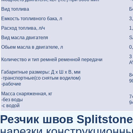
Вид топлива
Б
Емкость топливного бака, л
3
Расход топлива, л/ч
1
Вид масла двигателя
S
Обьем масла в двигателе, л
0
3
Количество и тип ремней ременной передачи
A
Габаритные размеры: Д x Ш x В, мм
8
-транспортные(со снятым водилом)
9
-рабочие
Масса снаряженная, кг
7
-без воды
9
-с водой
Резчик швов Splitston
нарезки конструкционны